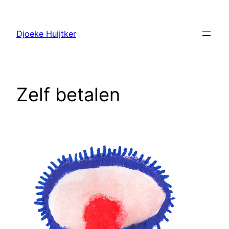
Ga
naar
Djoeke Huijtker
de
inhoud
Zelf betalen